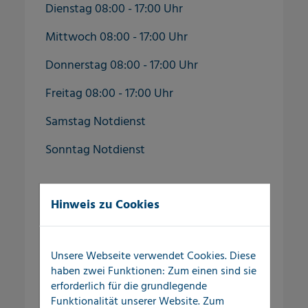
Dienstag 08:00 - 17:00 Uhr
Mittwoch 08:00 - 17:00 Uhr
Donnerstag 08:00 - 17:00 Uhr
Freitag 08:00 - 17:00 Uhr
Samstag Notdienst
Sonntag Notdienst
Hinweis zu Cookies
Auch außerhalb der regulären
Bürozeiten, am Wochenende und an
Feiertagen erreichen Sie uns über unsere
Unsere Webseite verwendet Cookies. Diese
kostenlose
haben zwei Funktionen: Zum einen sind sie
Hotline
0800 56 22 832
rund um die Uhr!
erforderlich für die grundlegende
Funktionalität unserer Website. Zum