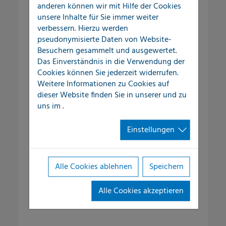
anderen können wir mit Hilfe der Cookies
unsere Inhalte für Sie immer weiter
verbessern. Hierzu werden
Dienstleistungen
pseudonymisierte Daten von Website-
Besuchern gesammelt und ausgewertet.
Das Einverständnis in die Verwendung der
Cookies können Sie jederzeit widerrufen.
SchadenERSTservice
Weitere Informationen zu Cookies auf
dieser Website finden Sie in unserer
und zu
Leckortung in Gebäuden
uns im
.
Leckortung im Außenbereich
Einstellungen
Leckortung an Flachdächern
Alle Cookies ablehnen
Speichern
Schadenaufnahme
Alle Cookies akzeptieren
Rohrnetzüberprüfung